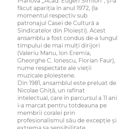
Prahova „Acad. Eugen Simion”, şi-a
făcut apariţia în anul 1972, (la
momentul respectiv sub
patronajul Casei de Cultură a
Sindicatelor din Ploieşti). Acest
ansamblu a fost condus de-a lungul
timpului de mai mulţi dirijori
(Valeriu Manu, Ion Eremia,
Gheorghe C. Ionescu, Florian Faur),
nume respectate ale vieţii
muzicale ploieştene.
Din 1981, ansamblul este preluat de
Nicolae Ghiţă, un rafinat
intelectual, care în parcursul a 11 ani
i-a marcat pentru totdeauna pe
membrii coralei prin
profesionalismul său de excepţie şi
extrema sa sensibilitate.