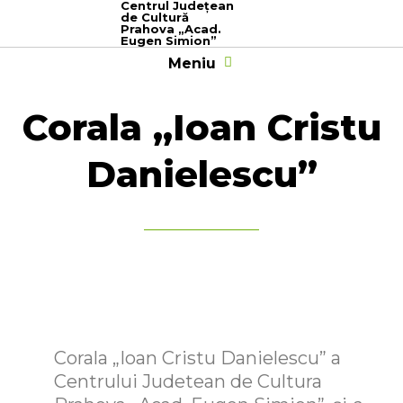
Centrul Judeţean
de Cultură
Prahova „Acad.
Eugen Simion”
Meniu
Prima Pagină
Despre Noi
Școala Populară de Arte
Serviciul Cercetare
Editura “Mythos”
Secțiunea Artistică
Proiecte Culturale
Potențialul artistic din Prahova
Bilet Unic Vizitare Prahova
Corala „Ioan Cristu
Danielescu”
Corala „Ioan Cristu Danielescu” a
Centrului Judetean de Cultura