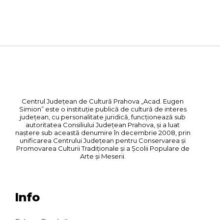
Centrul Judeţean de Cultură Prahova „Acad. Eugen
Simion” este o instituţie publică de cultură de interes
județean, cu personalitate juridică, funcționează sub
autoritatea Consiliului Judeţean Prahova, și a luat
naștere sub această denumire în decembrie 2008, prin
unificarea Centrului Județean pentru Conservarea și
Promovarea Culturii Tradiționale și a Școlii Populare de
Arte și Meserii.
Info