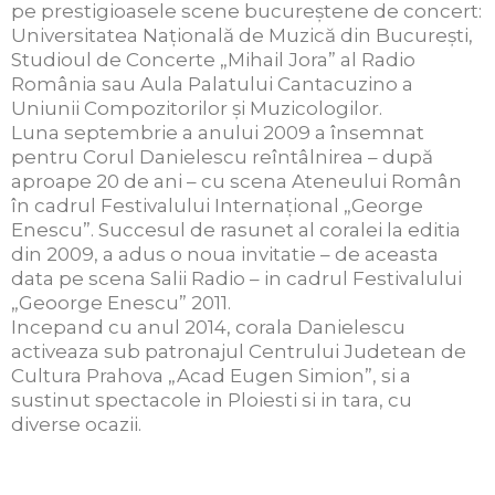
pe prestigioasele scene bucureştene de concert:
Universitatea Naţională de Muzică din Bucureşti,
Studioul de Concerte „Mihail Jora” al Radio
România sau Aula Palatului Cantacuzino a
Uniunii Compozitorilor şi Muzicologilor.
Luna septembrie a anului 2009 a însemnat
pentru Corul Danielescu reîntâlnirea – după
aproape 20 de ani – cu scena Ateneului Român
în cadrul Festivalului Internaţional „George
Enescu”. Succesul de rasunet al coralei la editia
din 2009, a adus o noua invitatie – de aceasta
data pe scena Salii Radio – in cadrul Festivalului
„Geoorge Enescu” 2011.
Incepand cu anul 2014, corala Danielescu
activeaza sub patronajul Centrului Judetean de
Cultura Prahova „Acad Eugen Simion”, si a
sustinut spectacole in Ploiesti si in tara, cu
diverse ocazii.