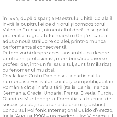
În 1994, după dispariţia Maestrului Ghiţă, Corala îl
invită la pupitrul ei pe dirijorul şi compozitorul
Valentin Gruescu, nimeni altul decât discipolul
preferat al regretatului maestru Ghiţă si care a
adus o nouă strălucire coralei, printr-o muncă
performantă şi consecventă.
Putem vorbi despre acest ansamblu ca despre
unul semi-profesionist; membrii săi au diverse
profesii dar, într-un fel sau altul, sunt familiarizaţi
cu fenomenul muzical.
Corala Ioan Cristu Danielescu a participat la
numeroase Festivaluri corale şi competiţii, atât în
România cât şi în afara ţării (Italia, Cehia, Irlanda,
Germania, Grecia, Ungaria, Franţa, Elveţia, Turcia,
Olanda şi Muntenegru). Formaţia s-a bucurat de
succes şi a obţinut o serie de premii şi distincţii:
Concursul Polifonic Internaţional Guido d’Arezzo,
Italia (August 1996) – un meritoriu loc V, premiul I