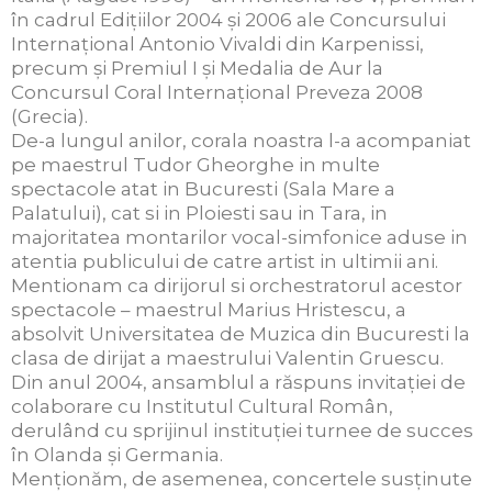
în cadrul Ediţiilor 2004 şi 2006 ale Concursului
Internaţional Antonio Vivaldi din Karpenissi,
precum şi Premiul I şi Medalia de Aur la
Concursul Coral Internaţional Preveza 2008
(Grecia).
De-a lungul anilor, corala noastra l-a acompaniat
pe maestrul Tudor Gheorghe in multe
spectacole atat in Bucuresti (Sala Mare a
Palatului), cat si in Ploiesti sau in Tara, in
majoritatea montarilor vocal-simfonice aduse in
atentia publicului de catre artist in ultimii ani.
Mentionam ca dirijorul si orchestratorul acestor
spectacole – maestrul Marius Hristescu, a
absolvit Universitatea de Muzica din Bucuresti la
clasa de dirijat a maestrului Valentin Gruescu.
Din anul 2004, ansamblul a răspuns invitaţiei de
colaborare cu Institutul Cultural Român,
derulând cu sprijinul instituţiei turnee de succes
în Olanda şi Germania.
Menţionăm, de asemenea, concertele susţinute