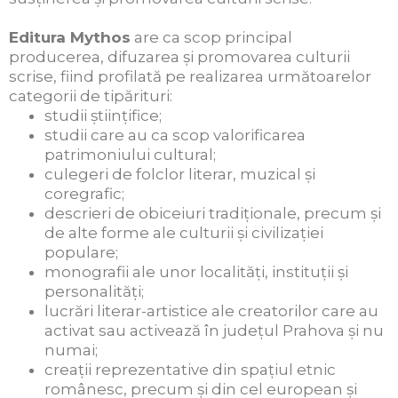
Editura Mythos
are ca scop principal
producerea, difuzarea şi promovarea culturii
scrise, fiind profilată pe realizarea următoarelor
categorii de tipărituri:
studii ştiinţifice;
studii care au ca scop valorificarea
patrimoniului cultural;
culegeri de folclor literar, muzical şi
coregrafic;
descrieri de obiceiuri tradiţionale, precum şi
de alte forme ale culturii şi civilizaţiei
populare;
monografii ale unor localităţi, instituţii şi
personalităţi;
lucrări literar-artistice ale creatorilor care au
activat sau activează în judeţul Prahova și nu
numai;
creaţii reprezentative din spaţiul etnic
românesc, precum şi din cel european şi