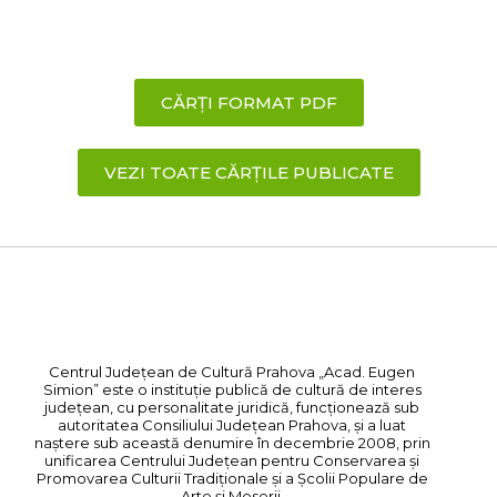
CĂRȚI FORMAT PDF
VEZI TOATE CĂRȚILE PUBLICATE
Centrul Judeţean de Cultură Prahova „Acad. Eugen
Simion” este o instituţie publică de cultură de interes
județean, cu personalitate juridică, funcționează sub
autoritatea Consiliului Judeţean Prahova, și a luat
naștere sub această denumire în decembrie 2008, prin
unificarea Centrului Județean pentru Conservarea și
Promovarea Culturii Tradiționale și a Școlii Populare de
Arte și Meserii.