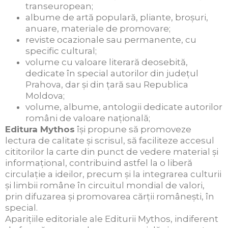
transeuropean;
albume de artă populară, pliante, broșuri,
anuare, materiale de promovare;
reviste ocazionale sau permanente, cu
specific cultural;
volume cu valoare literară deosebită,
dedicate în special autorilor din judeţul
Prahova, dar şi din ţară sau Republica
Moldova;
volume, albume, antologii dedicate autorilor
români de valoare naţională;
Editura Mythos
îşi propune să promoveze
lectura de calitate şi scrisul, să faciliteze accesul
cititorilor la carte din punct de vedere material şi
informaţional, contribuind astfel la o liberă
circulaţie a ideilor, precum şi la integrarea culturii
şi limbii române în circuitul mondial de valori,
prin difuzarea şi promovarea cărţii româneşti, în
special.
Apariţiile editoriale ale Editurii Mythos, indiferent