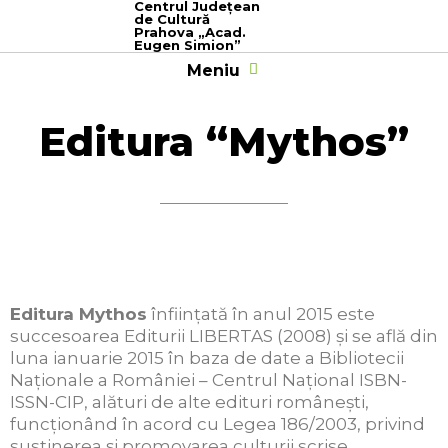
Centrul Judeţean
de Cultură
Prahova „Acad.
Eugen Simion”
Meniu
Prima Pagină
Despre Noi
Școala Populară de Arte
Serviciul Cercetare
Editura “Mythos”
Secțiunea Artistică
Proiecte Culturale
Potențialul artistic din Prahova
Bilet Unic Vizitare Prahova
Editura “Mythos”
Editura Mythos
înființată în anul 2015 este
succesoarea Editurii LIBERTAS (2008) și se află din
luna ianuarie 2015 în baza de date a Bibliotecii
Naționale a României – Centrul Național ISBN-
ISSN-CIP, alături de alte edituri românești,
funcționând în acord cu Legea 186/2003, privind
susținerea și promovarea culturii scrise.